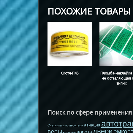
ПОХОЖИЕ ТОВАРЫ
Скотч-П45
Пломба-наклейка 
не оставляющая с
тип-П)
Поиск по сфере применения
автотра
авиация
Счетчики и измерители
двери
весы
емкос
ворота
витрины