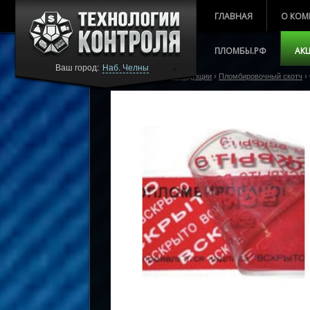
ГЛАВНАЯ
О КОМ
ПЛОМБЫ.РФ
АК
Ваш город:
Наб. Челны
Главная
›
Каталог продукции
›
Пломбировочный скотч
›