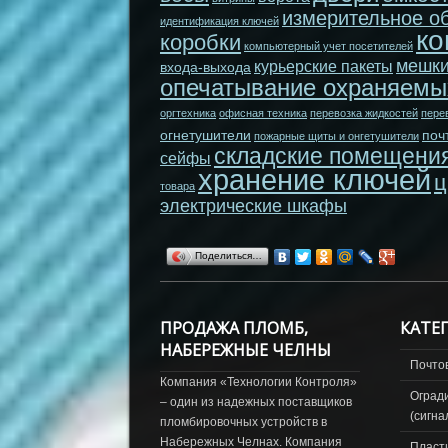
измерительное о
идентификация ключей
ко
коробки
компьютерный учет посетителей
мешк
курьерские пакеты
входа-выхода
опечатывание охраняемы
оргтехника
офисная техника
перевозка жидкостей
пере
огнетушители
поч
пожарные щиты и онгетушители
складские помещени
сейфы
хранение ключей
ц
товара
электрические шкафы
Поделиться…
ПРОДАЖА ПЛОМБ,
КАТЕ
НАБЕРЕЖНЫЕ ЧЕЛНЫ
Почто
Компания «Технологии Контроля»
Оград
– один из надежных поставщиков
(сигна
пломбировочных устройств в
Набережных Челнах. Компания
Пласт