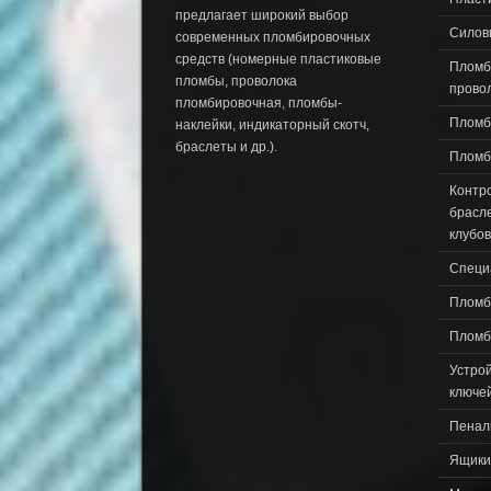
предлагает широкий выбор
Силов
современных пломбировочных
средств (номерные пластиковые
Пломб
пломбы, проволока
прово
пломбировочная, пломбы-
Пломб
наклейки, индикаторный скотч,
браслеты и др.).
Пломб
Контр
брасле
клубов
Специ
Пломб
Пломб
Устро
ключе
Пенал
Ящики