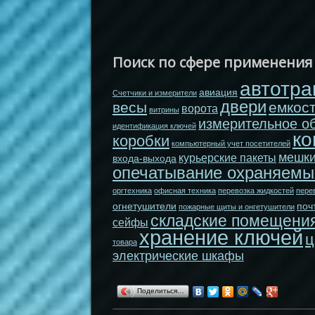
Поиск по сфере применения
автотра
авиация
Счетчики и измерители
двери
весы
емкос
ворота
витрины
измерительное о
идентификация ключей
ко
коробки
компьютерный учет посетителей
мешк
курьерские пакеты
входа-выхода
опечатывание охраняемы
оргтехника
офисная техника
перевозка жидкостей
пере
огнетушители
поч
пожарные щиты и онгетушители
складские помещени
сейфы
хранение ключей
ц
товара
электрические шкафы
Поделиться…