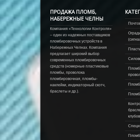
ПРОДАЖА ПЛОМБ,
КАТЕ
НАБЕРЕЖНЫЕ ЧЕЛНЫ
Почто
Компания «Технологии Контроля»
Оград
– один из надежных поставщиков
(сигна
пломбировочных устройств в
Набережных Челнах. Компания
Пласт
предлагает широкий выбор
Силов
современных пломбировочных
средств (номерные пластиковые
Пломб
пломбы, проволока
прово
пломбировочная, пломбы-
Пломб
наклейки, индикаторный скотч,
браслеты и др.).
Пломб
Контр
брасле
клубов
Специ
Пломб